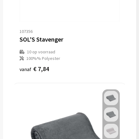
Vesten
Trolleys
Waterbestendige tassen
107356
SOL'S Stavenger
10
op voorraad
100%% Polyester
€ 7,84
vanaf