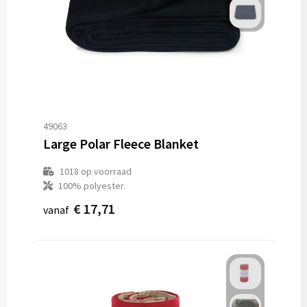
49063
Large Polar Fleece Blanket
1018
op voorraad
100% polyester.
€ 17,71
vanaf