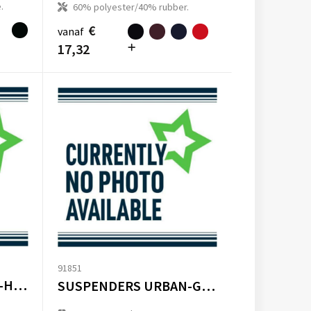
.
60% polyester/40% rubber.
€
vanaf
17,32
91851
SUSPENDERS URBAN-HERRINGBONE
SUSPENDERS URBAN-GLENCHECK