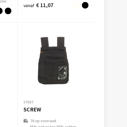
ster.
€ 11,07
vanaf
57037
SCREW
76
op voorraad
65% polyester/35% cotton