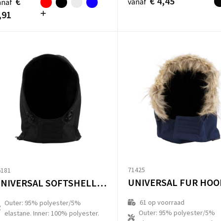
€ 4,45
€
vanaf
anaf
,91
71425
6181
UNIVERSAL FUR HOO
UNIVERSAL SOFTSHELL HOOD
61
op voorraad
Outer: 95% polyester/5%
Outer: 95% polyester/5%
elastane. Inner: 100% polyester.