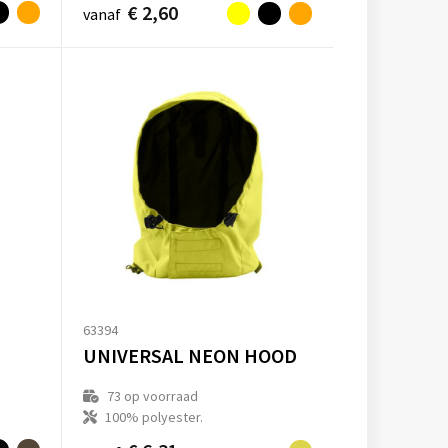
€ 2,60
vanaf
63394
UNIVERSAL NEON HOOD
73
op voorraad
100% polyester.