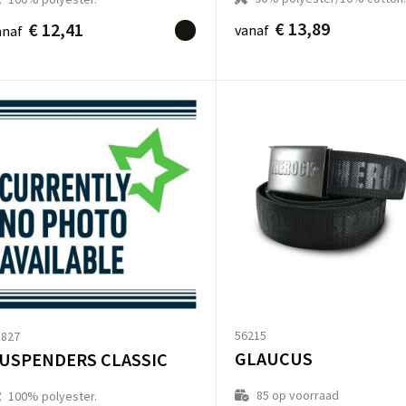
€ 13,89
€ 12,41
vanaf
anaf
56215
1827
GLAUCUS
USPENDERS CLASSIC
85
op voorraad
100% polyester.