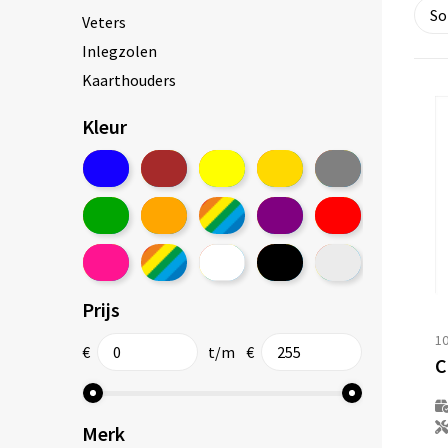
Veters
Inlegzolen
Kaarthouders
Kleur
Prijs
1
€
t/m
€
C
Merk