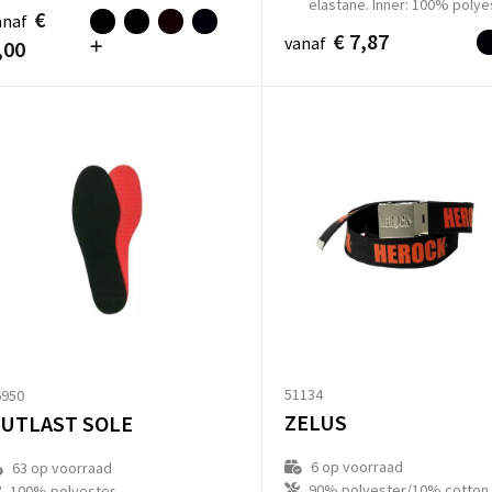
elastane. Inner: 100% polye
€
anaf
€ 7,87
vanaf
,00
51134
6950
ZELUS
UTLAST SOLE
6
op voorraad
63
op voorraad
90% polyester/10% cotton.
100% polyester.