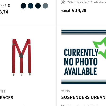
95% polyester/5% elastane
€
anaf
€ 14,88
vanaf
3,74
91836
5888
RACES