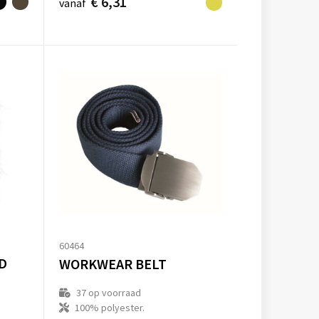
€ 6,31
vanaf
60464
D
WORKWEAR BELT
37
op voorraad
100% polyester.