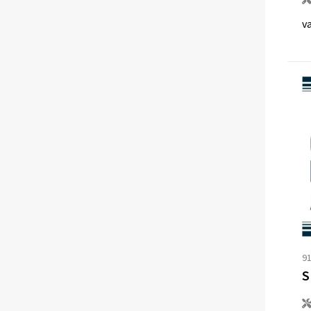
v
9
S