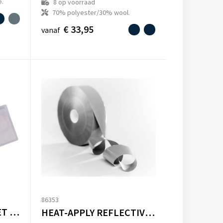
e.
8
op voorraad
70% polyester/30% wool.
€ 33,95
vanaf
86353
HEAT APPLY ID POCKET (SELL IN PACK OF 50)
HEAT-APPLY REFLECTIVE TAPE