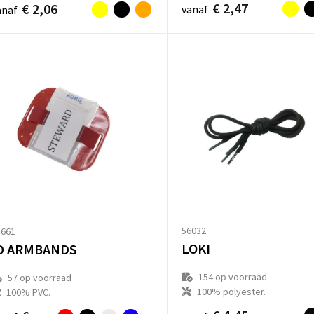
€ 2,47
€ 2,06
vanaf
anaf
56032
4661
LOKI
D ARMBANDS
154
op voorraad
57
op voorraad
100% polyester.
100% PVC.