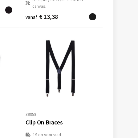
canvas.
€ 13,38
vanaf
39958
Clip On Braces
19
op voorraad